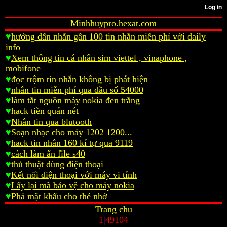
Minhhuypro.hexat.com
♥
hướng dẫn nhắn gần 100 tin nhắn miễn phí với daily
info
♥
Xem thông tin cá nhân sim viettel , vinaphone ,
mobifone
♥
đọc trộm tin nhắn không bị phát hiện
♥
nhắn tin miễn phí qua đầu số 54000
♥
làm tắt nguồn máy nokia đen trắng
♥
hack tiền quán nét
♥
Nhắn tin qua blutooth
♥
Soạn nhạc cho máy 1202 1200...
♥
hack tin nhắn 160 kí tự qua 9119
♥
cách làm ẩn file s40
♥
thủ thuật dùng điện thoại
♥
Kết nối điện thoại với máy vi tính
♥
Lấy lại mã bảo vệ cho máy nokia
♥
Phá mật khẩu cho thẻ nhớ
Trang chu
1
|
49104